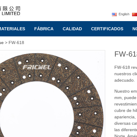
English
MATERIALES
FÁBRICA
CALIDAD
CERTIFICADOS
N
ue
> FW-618
FW-61
FW-618
rev
nuestros cl
adecuado.
Nuestro em
mm, puede c
revestimien
cubre de hi
apariencia,
diversas ca
las diferen
Norte, Amér