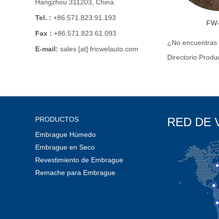
Hangzhou 311203, China.
Tel. :
+86.571.823.91.193
FW-
Fax :
+86.571.823.61.093
¿No encuentras 
E-mail:
sales [at] fricwelauto.com
Directorio Produ
PRODUCTOS
RED DE 
Embrague Húmedo
Embrague en Seco
Revestimiento de Embrague
Remache para Embrague