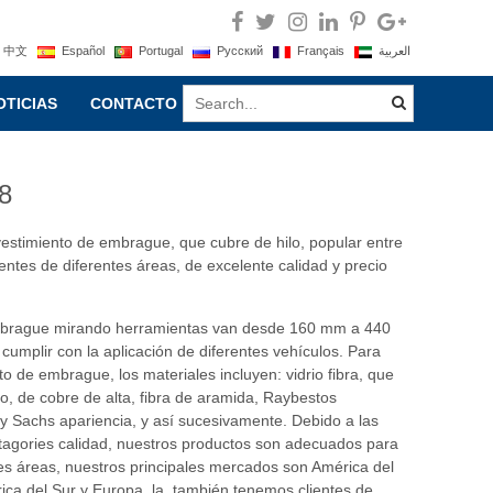
中文
Español
Portugal
Русский
Français
العربية
OTICIAS
CONTACTO
8
estimiento de embrague, que cubre de hilo, popular entre
ientes de diferentes áreas, de excelente calidad y precio
brague mirando herramientas van desde 160 mm a 440
umplir con la aplicación de diferentes vehículos. Para
to de embrague, los materiales incluyen: vidrio fibra, que
lo, de cobre de alta, fibra de aramida, Raybestos
 y Sachs apariencia, y así sucesivamente. Debido a las
tagories calidad, nuestros productos son adecuados para
tes áreas, nuestros principales mercados son América del
ica del Sur y Europa, la, también tenemos clientes de