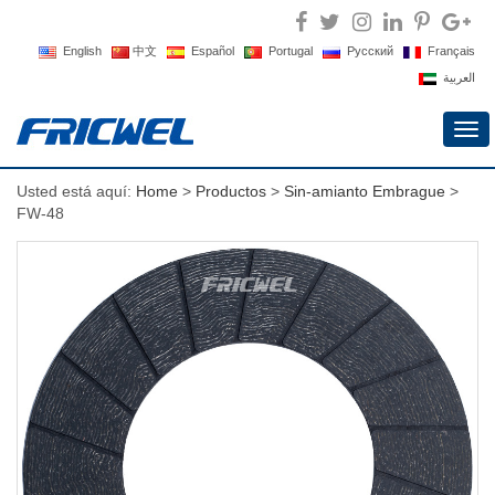
English
中文
Español
Portugal
Русский
Français
العربية
Alte
nav
Usted está aquí:
Home
>
Productos
>
Sin-amianto Embrague
>
FW-48