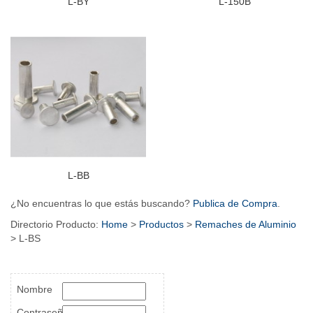
L-BY
L-150B
L-BB
¿No encuentras lo que estás buscando?
Publica de Compra
.
Directorio Producto:
Home
>
Productos
>
Remaches de Aluminio
> L-BS
Nombre
Contraseña