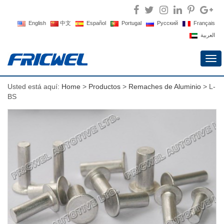
English
中文
Español
Portugal
Русский
Français
العربية
Alte
nav
Usted está aquí:
Home
>
Productos
>
Remaches de Aluminio
> L-
BS