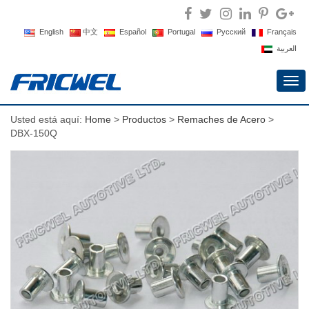
English
中文
Español
Portugal
Русский
Français
العربية
Alte
nav
Usted está aquí:
Home
>
Productos
>
Remaches de Acero
>
DBX-150Q